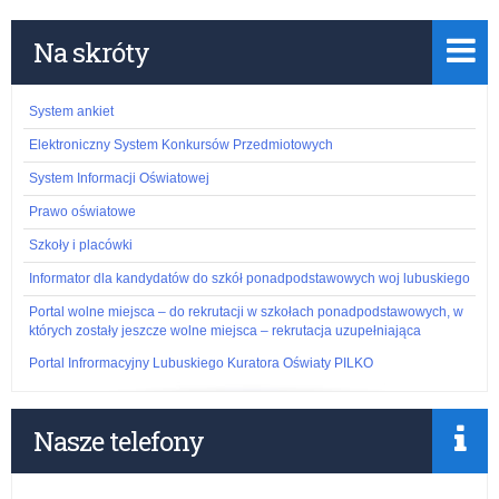
Na skróty
System ankiet
Elektroniczny System Konkursów Przedmiotowych
System Informacji Oświatowej
Prawo oświatowe
Szkoły i placówki
Informator dla kandydatów do szkół ponadpodstawowych woj lubuskiego
Portal wolne miejsca – do rekrutacji w szkołach ponadpodstawowych, w
których zostały jeszcze wolne miejsca – rekrutacja uzupełniająca
Portal Infrormacyjny Lubuskiego Kuratora Oświaty PILKO
Nasze telefony