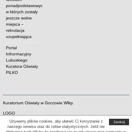
ponadpodstawowych,
w których zostały
jeszcze wolne
miejsca –
rekrutacja
uzupełniająca
Portal
Infrormacyjny
Lubuskiego
Kuratora Oświaty
PILKO
Kuratorium Oświaty w Gorzowie Wlkp.
LOGO
Zapewnienie dostępności
Używamy plików cookies, aby ułatwić Ci korzystanie z
Zamknij
BIP
naszego serwisu oraz do celów statystycznych. Jeśli nie
POCZTA