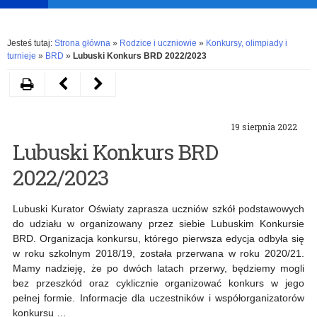
Rozwiń
Jesteś tutaj:
Strona główna
»
Rodzice i uczniowie
»
Konkursy, olimpiady i
turnieje
»
BRD
»
Lubuski Konkurs BRD 2022/2023
Drukuj
Następny
Poprzedni
artykuł
artykuł
19 sierpnia 2022
Materiały
MEiN:
Lubuski Konkurs BRD
z
Wdrażanie
2022/2023
narad
pierwszego
dla
etapu
Lubuski Kurator Oświaty zaprasza uczniów szkół podstawowych
do udziału w organizowany przez siebie Lubuskim Konkursie
dyrektorów
standaryzacji
BRD. Organizacja konkursu, którego pierwsza edycja odbyła się
szkół
zatrudniania
w roku szkolnym 2018/19, została przerwana w roku 2020/21.
Mamy nadzieję, że po dwóch latach przerwy, będziemy mogli
i
bez przeszkód oraz cyklicznie organizować konkurs w jego
pełnej formie. Informacje dla uczestników i współorganizatorów
placówek
konkursu …